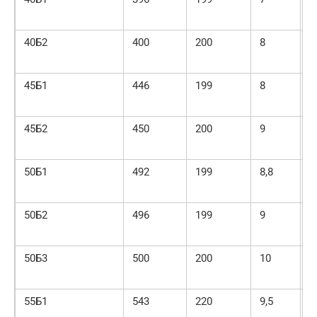
40Б2
400
200
8
1
45Б1
446
199
8
1
45Б2
450
200
9
1
50Б1
492
199
8,8
1
50Б2
496
199
9
1
50Б3
500
200
10
1
55Б1
543
220
9,5
1