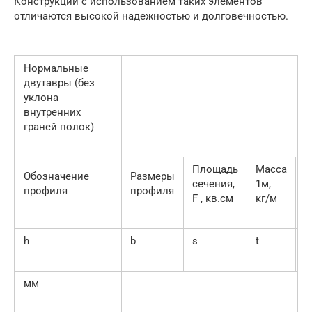
Конструкции с использованием таких элементов
отличаются высокой надежностью и долговечностью.
Нормальные
двутавры (без
уклона
внутренних
граней полок)
Площадь
Масса
Обозначение
Размеры
сечения,
1м,
профиля
профиля
F , кв.см
кг/м
h
b
s
t
R
мм