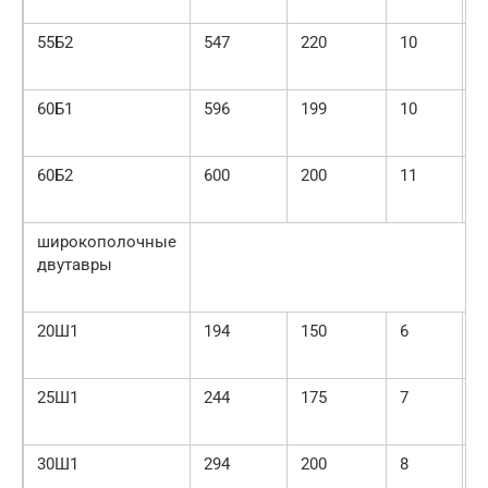
55Б2
547
220
10
1
60Б1
596
199
10
1
60Б2
600
200
11
1
широкополочные
двутавры
20Ш1
194
150
6
9
25Ш1
244
175
7
1
30Ш1
294
200
8
1