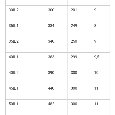
30Ш2
300
201
9
1
35Ш1
334
249
8
1
35Ш2
340
250
9
1
40Ш1
383
299
9,5
1
40Ш2
390
300
10
1
45Ш1
440
300
11
1
50Ш1
482
300
11
1