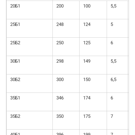
20Б1
200
100
5,5
8
25Б1
248
124
5
8
25Б2
250
125
6
9
30Б1
298
149
5,5
8
30Б2
300
150
6,5
9
35Б1
346
174
6
9
35Б2
350
175
7
1
40Б1
396
199
7
1