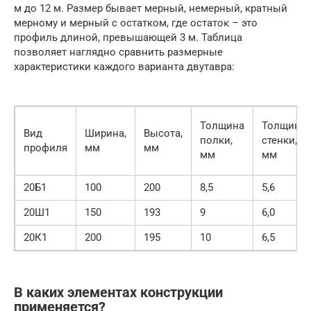
м до 12 м. Размер бывает мерный, немерный, кратный
мерному и мерный с остатком, где остаток – это
профиль длиной, превышающей 3 м. Таблица
позволяет наглядно сравнить размерные
характеристики каждого варианта двутавра:
Толщина
Толщина
Вид
Ширина,
Высота,
полки,
стенки,
профиля
мм
мм
мм
мм
20Б1
100
200
8,5
5,6
20Ш1
150
193
9
6,0
20К1
200
195
10
6,5
В каких элементах конструкции
применяется?