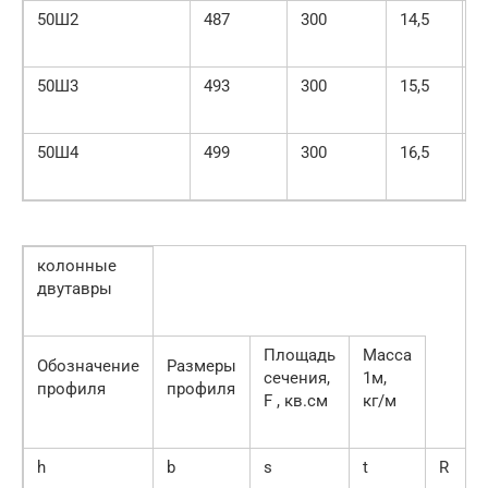
50Ш2
487
300
14,5
1
50Ш3
493
300
15,5
2
50Ш4
499
300
16,5
2
колонные
двутавры
Площадь
Масса
Обозначение
Размеры
сечения,
1м,
профиля
профиля
F , кв.см
кг/м
h
b
s
t
R