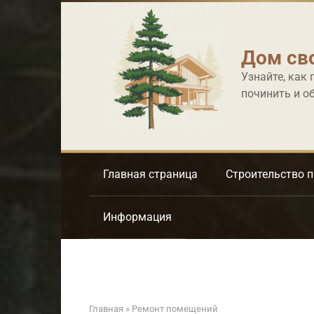
Перейти
к
контенту
Дом св
Узнайте, как 
починить и о
Главная страница
Строительство 
Информация
Главная
»
Ремонт помещений