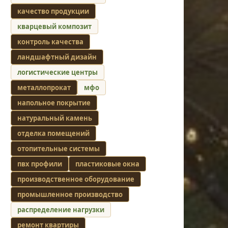
качество продукции
кварцевый композит
контроль качества
ландшафтный дизайн
логистические центры
металлопрокат
мфо
напольное покрытие
натуральный камень
отделка помещений
отопительные системы
пвх профили
пластиковые окна
производственное оборудование
промышленное производство
распределение нагрузки
ремонт квартиры