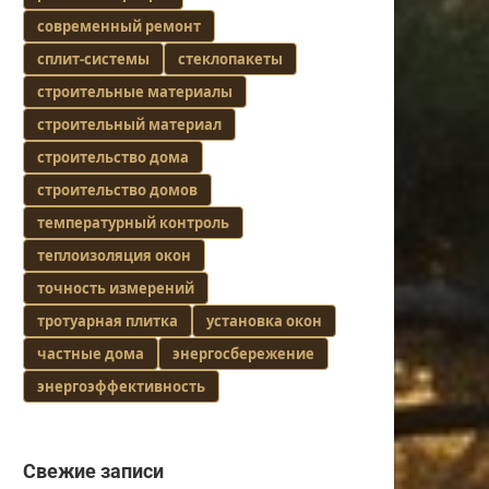
современный ремонт
сплит-системы
стеклопакеты
строительные материалы
строительный материал
строительство дома
строительство домов
температурный контроль
теплоизоляция окон
точность измерений
тротуарная плитка
установка окон
частные дома
энергосбережение
энергоэффективность
Свежие записи