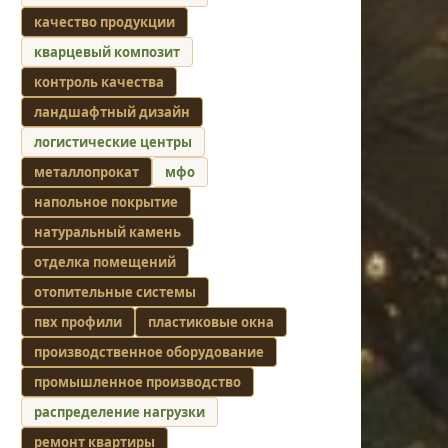
качество продукции
кварцевый композит
контроль качества
ландшафтный дизайн
логистические центры
металлопрокат
мфо
напольное покрытие
натуральный камень
отделка помещений
отопительные системы
пвх профили
пластиковые окна
производственное оборудование
промышленное производство
распределение нагрузки
ремонт квартиры