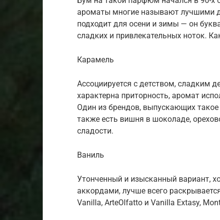
Бум на такой парфюм начался в 90-х с 
ароматы многие называют лучшими д
подходит для осени и зимы — он букв
сладких и привлекательных ноток. К
Карамель
Ассоциируется с детством, сладким д
характерна приторность, аромат испо
Один из брендов, выпускающих такое 
также есть вишня в шоколаде, орехов
сладости.
Ваниль
Утонченный и изысканный вариант, х
аккордами, лучше всего раскрывается
Vanilla, ArteOlfatto и Vanilla Extasy, Mont