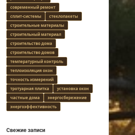
современный ремонт
сплит-системы
стеклопакеты
строительные материалы
строительный материал
строительство дома
строительство домов
температурный контроль
теплоизоляция окон
точность измерений
тротуарная плитка
установка окон
частные дома
энергосбережение
энергоэффективность
Свежие записи