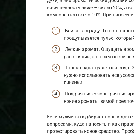
духи, в них ароматические добавки со
насыщенность ниже – около 20%, а во
компонентов всего 10%. При нанесени
Ближе к сердцу. То есть нанос
прощупывается пульс, который
Легкий аромат. Ощущать аром
расстоянии, а он сам вовсе не
Только одна туалетная вода.
нужно использовать все уходо
линейки.
Под разные сезоны разные ар
яркие ароматы, зимой предпо
Если мужчина подбирает новый для се
вопросами, куда наносить и как прави
протестировать новое средство. Про