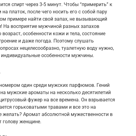
ится спирт через 3-5 минут. Чтобы “примерить” к
на платок, после чего носить его с собой пару
ном примере найти свой запах, не вызывающий
и! На восприятие мужчиной разных запахов
 возраст, особенности кожи и тела, состояние
троение и даже погода. Поэтому слушать
опросах нецелесообразно, туалетную воду нужно,
д индивидуальные особенности мужчины.
r
 номером один среди мужских парфюмов. Гений
на мужские ароматы на несколько десятилетий
 цитрусовый фужер на все времена. Он взрывается
ается горьковатыми травами и все это на
е желать? Аромат абсолютной мужественности в
т голову женщине.