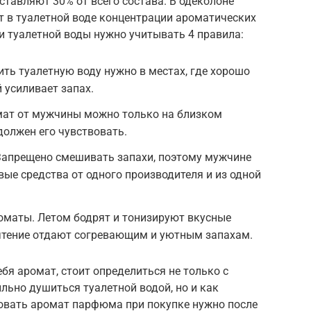
ставляют 30% от всего состава. В одеколоне
т в туалетной воде концентрации ароматических
и туалетной воды нужно учитывать 4 правила:
ить туалетную воду нужно в местах, где хорошо
 усиливает запах.
ат от мужчины можно только на близком
 должен его чувствовать.
 Запрещено смешивать запахи, поэтому мужчине
вые средства от одного производителя и из одной
оматы. Летом бодрят и тонизируют вкусные
чтение отдают согревающим и уютным запахам.
бя аромат, стоит определиться не только с
льно душиться туалетной водой, но и как
бовать аромат парфюма при покупке нужно после