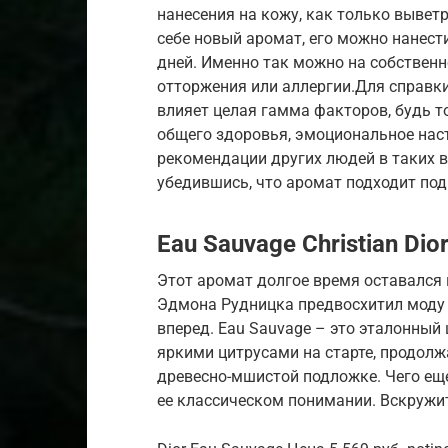
нанесения на кожу, как только выветр
себе новый аромат, его можно нанести 
дней. Именно так можно на собствен
отторжения или аллергии.Для справк
влияет целая гамма факторов, будь то
общего здоровья, эмоциональное нас
рекомендации других людей в таких в
убедившись, что аромат подходит по
Eau Sauvage Christian Dio
Этот аромат долгое время оставался
Эдмона Рудницка предвосхитил моду 
вперед. Eau Sauvage – это эталонный
яркими цитрусами на старте, продолж
древесно-мшистой подложке. Чего ещ
ее классическом понимании. Вскружи