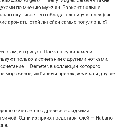
выходом Angel от Thierry Mugler. Сегодня такие
ухами по мнению мужчин. Вариант больше
ально окутывает его обладательницу в шлейф из
акие ароматы этой линейки самые популярные?
есертом, интригует. Поскольку карамели
льзуют только в сочетании с другими нотками.
сочетание — Demeter, в коллекции которого
ое мороженое, имбирный пряник, жвачка и другие
орошо сочетается с древесно-сладкими
 зимой. Одни из ярких представителей — Habano
ale.