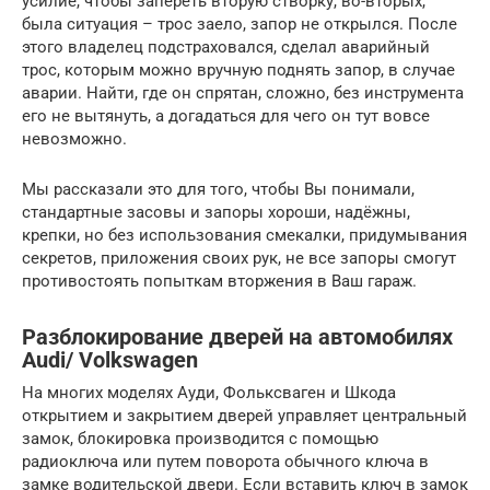
усилие, чтобы запереть вторую створку, во-вторых,
была ситуация – трос заело, запор не открылся. После
этого владелец подстраховался, сделал аварийный
трос, которым можно вручную поднять запор, в случае
аварии. Найти, где он спрятан, сложно, без инструмента
его не вытянуть, а догадаться для чего он тут вовсе
невозможно.
Мы рассказали это для того, чтобы Вы понимали,
стандартные засовы и запоры хороши, надёжны,
крепки, но без использования смекалки, придумывания
секретов, приложения своих рук, не все запоры смогут
противостоять попыткам вторжения в Ваш гараж.
Разблокирование дверей на автомобилях
Audi/ Volkswagen
На многих моделях Ауди, Фольксваген и Шкода
открытием и закрытием дверей управляет центральный
замок, блокировка производится с помощью
радиоключа или путем поворота обычного ключа в
замке водительской двери. Если вставить ключ в замок