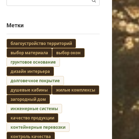
Метки
благоустройство территорий
выбор материала
выбор окон
грунтовое основание
дизайн интерьера
долговечное покрытие
душевые кабины
жилые комплексы
загородный дом
инженерные системы
качество продукции
контейнерные перевозки
контроль качества