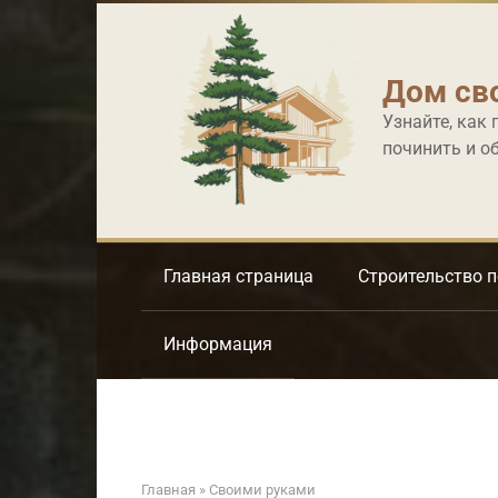
Перейти
к
контенту
Дом св
Узнайте, как 
починить и о
Главная страница
Строительство 
Информация
Главная
»
Своими руками