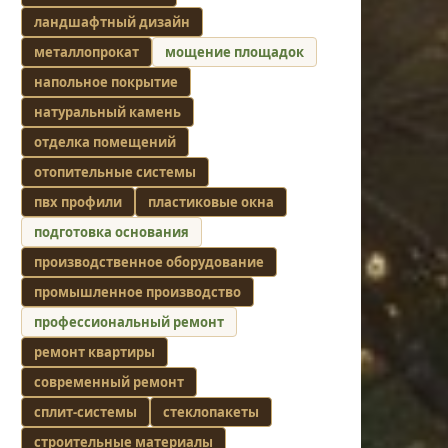
ландшафтный дизайн
металлопрокат
мощение площадок
напольное покрытие
натуральный камень
отделка помещений
отопительные системы
пвх профили
пластиковые окна
подготовка основания
производственное оборудование
промышленное производство
профессиональный ремонт
ремонт квартиры
современный ремонт
сплит-системы
стеклопакеты
строительные материалы