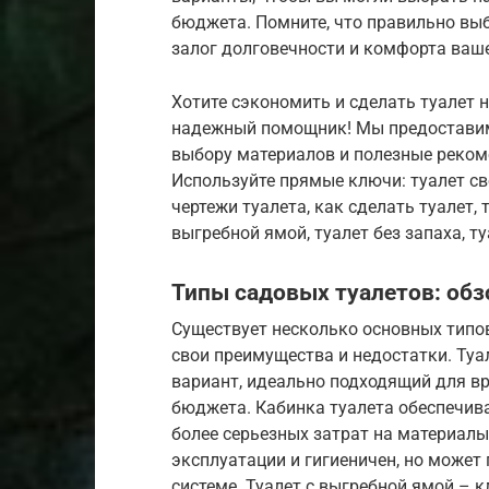
бюджета. Помните, что правильно вы
залог долговечности и комфорта ваше
Хотите сэкономить и сделать туалет 
надежный помощник! Мы предоставим
выбору материалов и полезные рекоме
Используйте прямые ключи: туалет сво
чертежи туалета, как сделать туалет, 
выгребной ямой, туалет без запаха, т
Типы садовых туалетов: обз
Существует несколько основных типо
свои преимущества и недостатки. Ту
вариант, идеально подходящий для в
бюджета. Кабинка туалета обеспечива
более серьезных затрат на материалы
эксплуатации и гигиеничен, но може
системе. Туалет с выгребной ямой – 