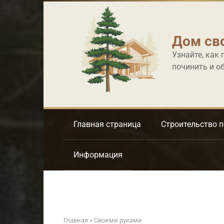
Перейти
к
контенту
Дом св
Узнайте, как 
починить и о
Главная страница
Строительство 
Информация
Главная
»
Своими руками