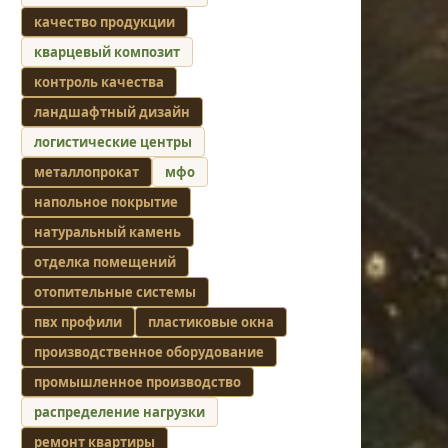
качество продукции
кварцевый композит
контроль качества
ландшафтный дизайн
логистические центры
металлопрокат
мфо
напольное покрытие
натуральный камень
отделка помещений
отопительные системы
пвх профили
пластиковые окна
производственное оборудование
промышленное производство
распределение нагрузки
ремонт квартиры