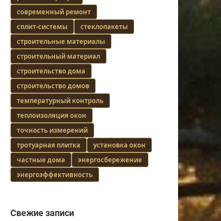
современный ремонт
сплит-системы
стеклопакеты
строительные материалы
строительный материал
строительство дома
строительство домов
температурный контроль
теплоизоляция окон
точность измерений
тротуарная плитка
установка окон
частные дома
энергосбережение
энергоэффективность
Свежие записи