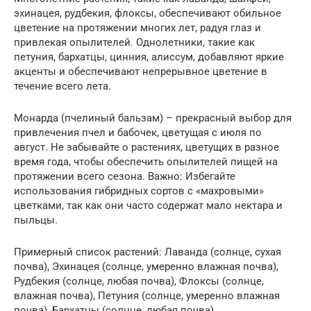
эхинацея, рудбекия, флоксы, обеспечивают обильное
цветение на протяжении многих лет, радуя глаз и
привлекая опылителей. Однолетники, такие как
петуния, бархатцы, цинния, алиссум, добавляют яркие
акценты и обеспечивают непрерывное цветение в
течение всего лета.
Монарда (пчелиный бальзам) – прекрасный выбор для
привлечения пчел и бабочек, цветущая с июля по
август. Не забывайте о растениях, цветущих в разное
время года, чтобы обеспечить опылителей пищей на
протяжении всего сезона. Важно: Избегайте
использования гибридных сортов с «махровыми»
цветками, так как они часто содержат мало нектара и
пыльцы.
Примерный список растений: Лаванда (солнце, сухая
почва), Эхинацея (солнце, умеренно влажная почва),
Рудбекия (солнце, любая почва), Флоксы (солнце,
влажная почва), Петуния (солнце, умеренно влажная
почва), Бархатцы (солнце, любая почва).