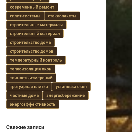
современный ремонт
сплит-системы
стеклопакеты
строительные материалы
строительный материал
строительство дома
строительство домов
температурный контроль
теплоизоляция окон
точность измерений
тротуарная плитка
установка окон
частные дома
энергосбережение
энергоэффективность
Свежие записи