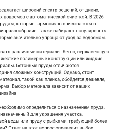
длагает широкий спектр решений, от диких,
х водоемов с автоматической очисткой. В 2026
-прудам, которые гармонично вписываются в
иоразнообразие. Также набирают популярность
оторые значительно упрощают уход за водоемом.
овать различные материалы: бетон, нержавеющую
, жесткие полимерные конструкции или жидкие
риалы. Бетонные пруды отличаются
ания сложных конструкций. Однако, стоит
материал, такой как пленка, обойдется дешевле,
орма. Выбор материала зависит от ваших
дизайна.
необходимо определиться с назначением пруда.
дназначенный для украшения участка,
вой воды или пруду с рыбками, требующий более
и? Ответ на этот вопрос определит выбор