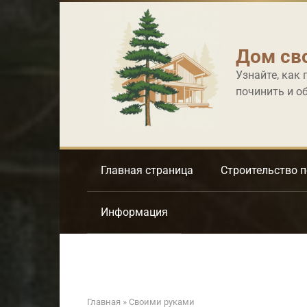
Перейти
к
контенту
Дом св
Узнайте, как 
починить и о
Главная страница
Строительство 
Информация
Главная
»
Своими руками