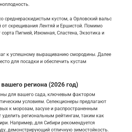
пноплодность.
со среднераскидистым кустом, а Орловский вальс
й от скрещивания Лентяй и Ершистой. Помимо
 сорта Пигмей, Изюмная, Сластена, Экзотика и
 шаг к успешному выращиванию смородины. Далее
есто для посадки и обеспечить кустам
вашего региона (2026 год)
дины для вашего сада, ключевым фактором
атическим условиям. Селекционеры предлагают
вых к морозам, засухе и распространенным
т уделить региональным рейтингам, таким как
ири. Например, для Сибири рекомендуется
оду, демонстрирующий отличную зимостойкость.