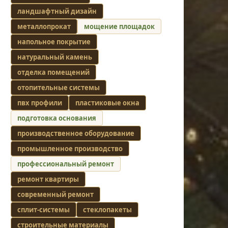
ландшафтный дизайн
металлопрокат
мощение площадок
напольное покрытие
натуральный камень
отделка помещений
отопительные системы
пвх профили
пластиковые окна
подготовка основания
производственное оборудование
промышленное производство
профессиональный ремонт
ремонт квартиры
современный ремонт
сплит-системы
стеклопакеты
строительные материалы