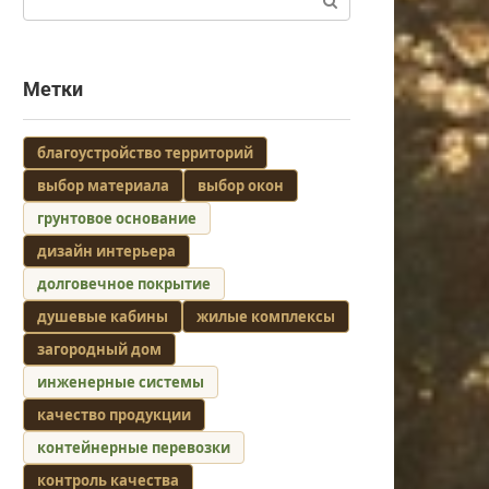
Метки
благоустройство территорий
выбор материала
выбор окон
грунтовое основание
дизайн интерьера
долговечное покрытие
душевые кабины
жилые комплексы
загородный дом
инженерные системы
качество продукции
контейнерные перевозки
контроль качества