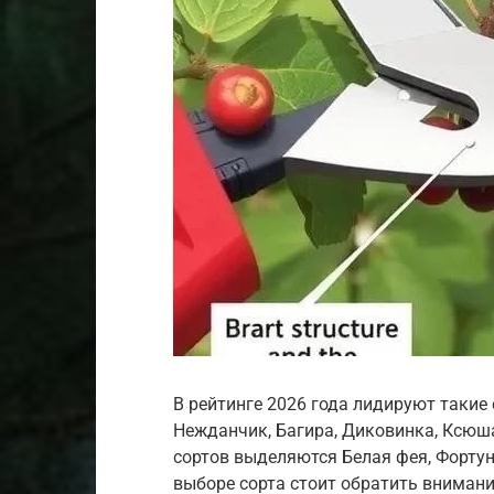
В рейтинге 2026 года лидируют такие
Нежданчик, Багира, Диковинка, Ксюша
сортов выделяются Белая фея, Фортун
выборе сорта стоит обратить внимание