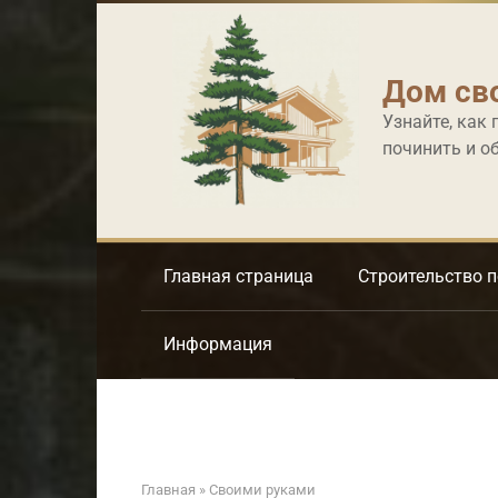
Перейти
к
контенту
Дом св
Узнайте, как 
починить и о
Главная страница
Строительство 
Информация
Главная
»
Своими руками