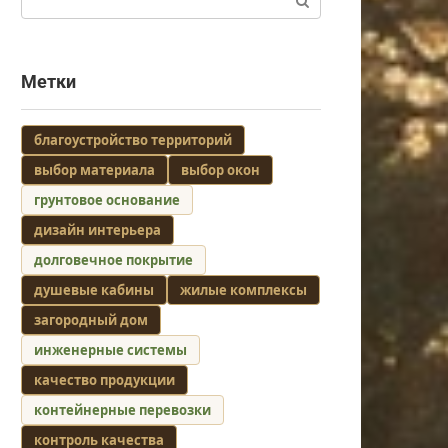
Метки
благоустройство территорий
выбор материала
выбор окон
грунтовое основание
дизайн интерьера
долговечное покрытие
душевые кабины
жилые комплексы
загородный дом
инженерные системы
качество продукции
контейнерные перевозки
контроль качества