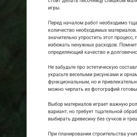
стоит делать песочницу слишком мал
игры.
Перед началом работ необходимо тща
количество необходимых материалов.
значительно упростить этот процесс,
избежать ненужных расходов. Помните
определяющий качество и долговечно
Не забудьте про эстетическую состав
украсьте веселыми рисунками и орнам
функциональным, но и привлекатель
можно черпать из фотографий готовых
Выбор материалов играет важную рол
вариант, но требует тщательной обра
выбирать древесину без сучков и тре
При планировании строительства учи