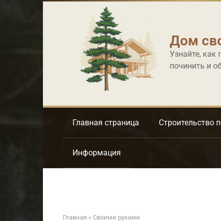
Перейти
к
контенту
Дом св
Узнайте, как 
починить и о
Главная страница
Строительство 
Информация
Главная
»
Своими руками