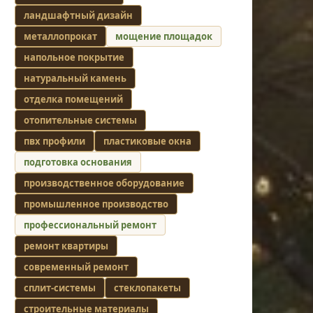
ландшафтный дизайн
металлопрокат
мощение площадок
напольное покрытие
натуральный камень
отделка помещений
отопительные системы
пвх профили
пластиковые окна
подготовка основания
производственное оборудование
промышленное производство
профессиональный ремонт
ремонт квартиры
современный ремонт
сплит-системы
стеклопакеты
строительные материалы