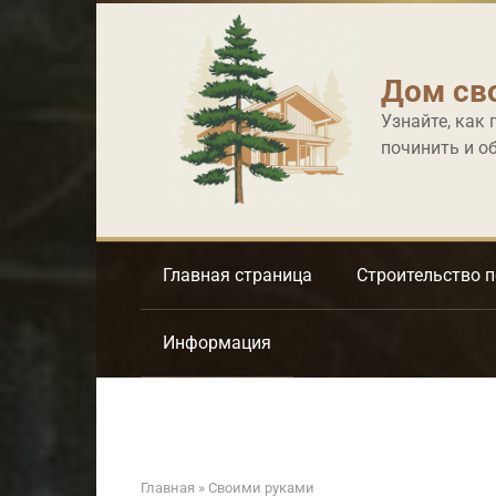
Перейти
к
контенту
Дом св
Узнайте, как 
починить и о
Главная страница
Строительство 
Информация
Главная
»
Своими руками