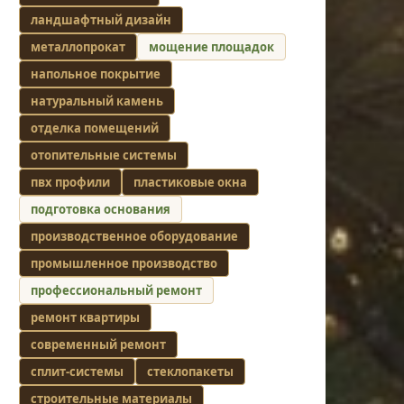
ландшафтный дизайн
металлопрокат
мощение площадок
напольное покрытие
натуральный камень
отделка помещений
отопительные системы
пвх профили
пластиковые окна
подготовка основания
производственное оборудование
промышленное производство
профессиональный ремонт
ремонт квартиры
современный ремонт
сплит-системы
стеклопакеты
строительные материалы