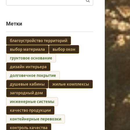
Метки
благоустройство территорий
выбор материала
выбор окон
грунтовое основание
дизайн интерьера
долговечное покрытие
душевые кабины
жилые комплексы
загородный дом
инженерные системы
качество продукции
контейнерные перевозки
контроль качества