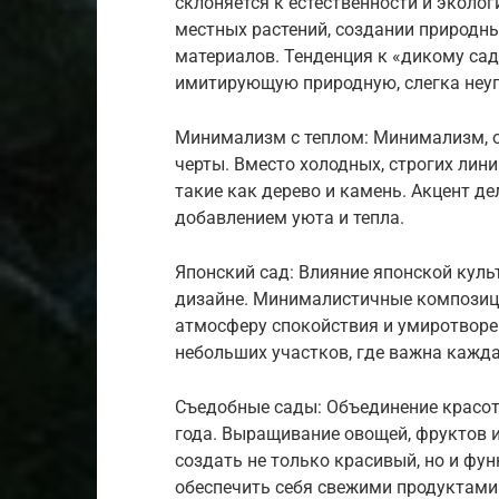
склоняется к естественности и эколо
местных растений, создании природн
материалов. Тенденция к «дикому сад
имитирующую природную, слегка неу
Минимализм с теплом: Минимализм, о
черты. Вместо холодных, строгих ли
такие как дерево и камень. Акцент де
добавлением уюта и тепла.
Японский сад: Влияние японской ку
дизайне. Минималистичные композици
атмосферу спокойствия и умиротворен
небольших участков, где важна кажда
Съедобные сады: Объединение красот
года. Выращивание овощей, фруктов 
создать не только красивый, но и фу
обеспечить себя свежими продуктами 