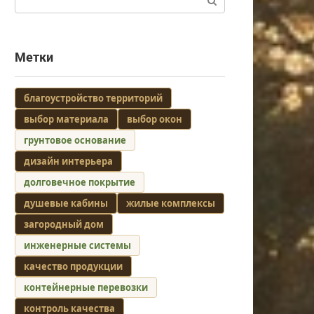
Метки
благоустройство территорий
выбор материала
выбор окон
грунтовое основание
дизайн интерьера
долговечное покрытие
душевые кабины
жилые комплексы
загородный дом
инженерные системы
качество продукции
контейнерные перевозки
контроль качества