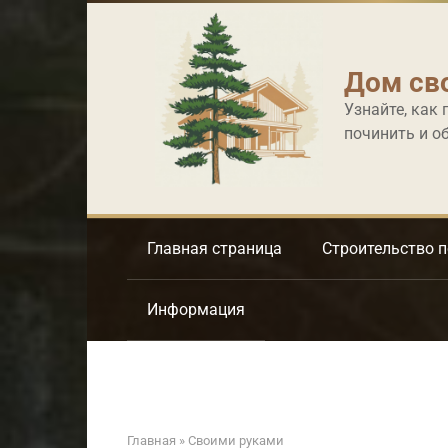
Перейти
к
контенту
Дом св
Узнайте, как 
починить и о
Главная страница
Строительство 
Информация
Главная
»
Своими руками