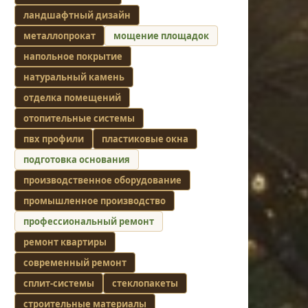
ландшафтный дизайн
металлопрокат
мощение площадок
напольное покрытие
натуральный камень
отделка помещений
отопительные системы
пвх профили
пластиковые окна
подготовка основания
производственное оборудование
промышленное производство
профессиональный ремонт
ремонт квартиры
современный ремонт
сплит-системы
стеклопакеты
строительные материалы