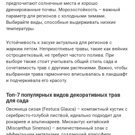
предпочитают солнечные места и хорошо
дренированные почвы. Морозостойкость – важный
параметр для регионов с холодными зимами.
Выбирайте виды, способные выдерживать низкие
температуры.
Устойчивость к засухе актуальна для регионов с
жарким летом. Неприхотливые травы, такие как вейник
остроцветковый, не требуют частого полива. При
выборе также стоит учитывать общий стиль сада и
сочетаемость трав с другими растениями. Важно, чтобы
выбранная трава гармонично вписывалась в ландшафт
и подчеркивала его красоту.
Топ-7 популярных видов декоративных трав
для сада
Овсяница сизая (Festuca Glauca) – компактный кустик с
серебристо-голубой листвой, идеально подходит для
рокариев и альпинариев. Мискантус китайский
(Miscanthus Sinensis) – величественный злак с
эффектными метелками, создающий атмосферу