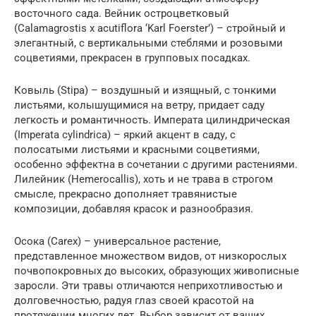
восточного сада. Вейник остроцветковый
(Calamagrostis x acutiflora ‘Karl Foerster’) – стройный и
элегантный, с вертикальными стеблями и розовыми
соцветиями, прекрасен в групповых посадках.
Ковыль (Stipa) – воздушный и изящный, с тонкими
листьями, колышущимися на ветру, придает саду
легкость и романтичность. Императа цилиндрическая
(Imperata cylindrica) – яркий акцент в саду, с
полосатыми листьями и красными соцветиями,
особенно эффектна в сочетании с другими растениями.
Лилейник (Hemerocallis), хоть и не трава в строгом
смысле, прекрасно дополняет травянистые
композиции, добавляя красок и разнообразия.
Осока (Carex) – универсальное растение,
представленное множеством видов, от низкорослых
почвопокровных до высоких, образующих живописные
заросли. Эти травы отличаются неприхотливостью и
долговечностью, радуя глаз своей красотой на
протяжении многих лет. Выбор зависит от ваших