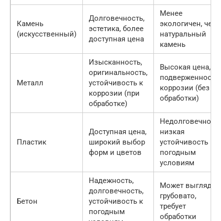
Менее
Долговечность,
Камень
экологичен, чем
эстетика, более
(искусственный)
натуральный
доступная цена
камень
Изысканность,
Высокая цена,
оригинальность,
подверженность
Металл
устойчивость к
коррозии (без
коррозии (при
обработки)
обработке)
Недолговечность
Доступная цена,
низкая
Пластик
широкий выбор
устойчивость к
форм и цветов
погодным
условиям
Надежность,
Может выглядет
долговечность,
грубовато,
Бетон
устойчивость к
требует
погодным
обработки