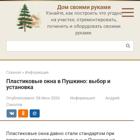
Перейти
Дом своими руками
к
Узнайте, как построить что угодно
контенту
на участке, отремонтировать,
починить и оборудовать своими
руками.
Поиск:
Главная
»
Информация
Пластиковые окна в Пушкино: выбор и
установка
Опубликовано:
08 Июн 2026
Информация
Андрей
Соколов
Пластиковые окна давно стали стандартом при
ремонте и строительстве жилья — и Пушкино не