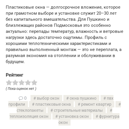
Пластиковые окна — долгосрочное вложение, которое
при грамотном выборе и установке служит 20–30 лет
без капитального вмешательства. Для Пушкино и
близлежащих районов Подмосковья это особенно
актуально: перепады температур, влажность и ветровые
нагрузки здесь достаточно ощутимы. Профиль с
хорошими теплотехническими характеристиками и
правильно выполненный монтаж — это не переплата, а
разумная экономия на отоплении и обслуживании в
будущем.
Рейтинг
( Пока оценок нет )
0
выбор окон
окна пушкино
пвх
профили
пластиковые окна
ремонт квартир
стеклопакеты
строительные материалы
теплоизоляция окон
установка окон
фурнитура
окон