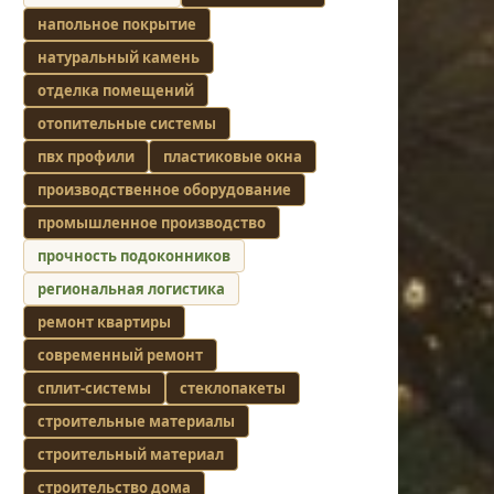
напольное покрытие
натуральный камень
отделка помещений
отопительные системы
пвх профили
пластиковые окна
производственное оборудование
промышленное производство
прочность подоконников
региональная логистика
ремонт квартиры
современный ремонт
сплит-системы
стеклопакеты
строительные материалы
строительный материал
строительство дома