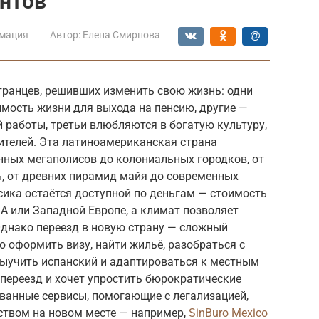
антов
мация
Автор:
Елена Смирнова
транцев, решивших изменить свою жизнь: одни
мость жизни для выхода на пенсию, другие —
 работы, третьи влюбляются в богатую культуру,
ителей. Эта латиноамериканская страна
нных мегаполисов до колониальных городков, от
ь, от древних пирамид майя до современных
сика остаётся доступной по деньгам — стоимость
ША или Западной Европе, а климат позволяет
Однако переезд в новую страну — сложный
о оформить визу, найти жильё, разобраться с
выучить испанский и адаптироваться к местным
 переезд и хочет упростить бюрократические
ванные сервисы, помогающие с легализацией,
твом на новом месте — например,
SinBuro Mexico