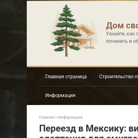
Перейти
к
контенту
Дом св
Узнайте, как 
починить и о
Главная страница
Строительство 
Информация
Главная
»
Информация
Переезд в Мексику: ви