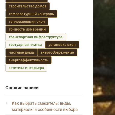
строительство домов
температурный контроль
теплоизоляция окон
точность измерений
транспортная инфраструктура
тротуарная плитка
установка окон
частные дома
энергосбережение
энергоэффективность
эстетика интерьера
Свежие записи
Как выбрать смеситель: виды,
материалы и особенности выбора