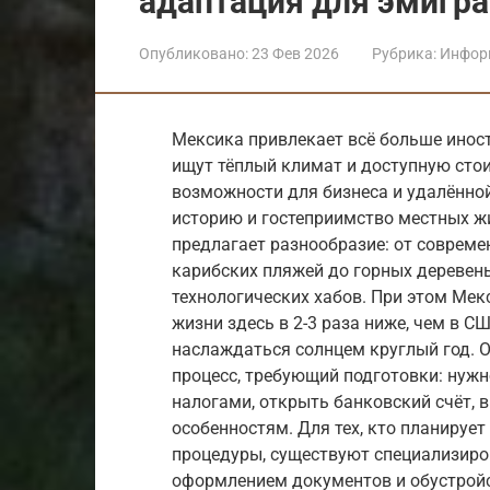
адаптация для эмигр
Опубликовано:
23 Фев 2026
Рубрика:
Инфор
Мексика привлекает всё больше инос
ищут тёплый климат и доступную стои
возможности для бизнеса и удалённой
историю и гостеприимство местных ж
предлагает разнообразие: от совреме
карибских пляжей до горных деревен
технологических хабов. При этом Мек
жизни здесь в 2-3 раза ниже, чем в С
наслаждаться солнцем круглый год. 
процесс, требующий подготовки: нужн
налогами, открыть банковский счёт, 
особенностям. Для тех, кто планирует
процедуры, существуют специализиро
оформлением документов и обустройс