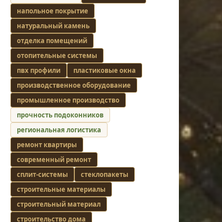
напольное покрытие
натуральный камень
отделка помещений
отопительные системы
пвх профили
пластиковые окна
производственное оборудование
промышленное производство
прочность подоконников
региональная логистика
ремонт квартиры
современный ремонт
сплит-системы
стеклопакеты
строительные материалы
строительный материал
строительство дома