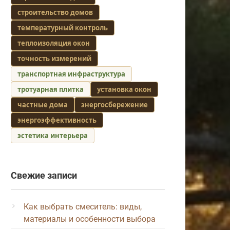
строительство домов
температурный контроль
теплоизоляция окон
точность измерений
транспортная инфраструктура
тротуарная плитка
установка окон
частные дома
энергосбережение
энергоэффективность
эстетика интерьера
Свежие записи
Как выбрать смеситель: виды,
материалы и особенности выбора