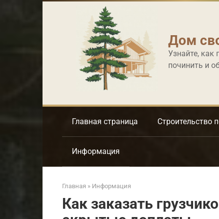
Перейти
к
контенту
Дом св
Узнайте, как 
починить и о
Главная страница
Строительство 
Информация
Главная
»
Информация
Как заказать грузчико