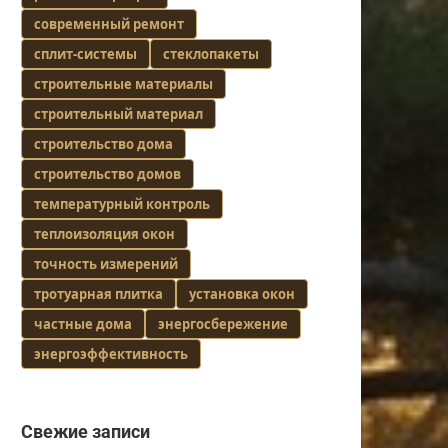
современный ремонт
сплит-системы
стеклопакеты
строительные материалы
строительный материал
строительство дома
строительство домов
температурный контроль
теплоизоляция окон
точность измерений
тротуарная плитка
установка окон
частные дома
энергосбережение
энергоэффективность
Свежие записи