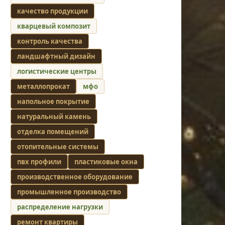
качество продукции
кварцевый композит
контроль качества
ландшафтный дизайн
логистические центры
металлопрокат
мфо
напольное покрытие
натуральный камень
отделка помещений
отопительные системы
пвх профили
пластиковые окна
производственное оборудование
промышленное производство
распределение нагрузки
ремонт квартиры