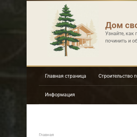
Перейти
к
контенту
Дом св
Узнайте, как 
починить и о
Главная страница
Строительство 
Информация
Главная