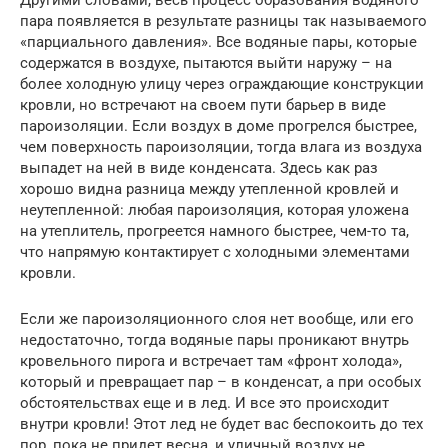
пара появляется в результате разницы так называемого
«парциального давления». Все водяные пары, которые
содержатся в воздухе, пытаются выйти наружу – на
более холодную улицу через ограждающие конструкции
кровли, но встречают на своем пути барьер в виде
пароизоляции. Если воздух в доме прогрелся быстрее,
чем поверхность пароизоляции, тогда влага из воздуха
выпадет на ней в виде конденсата. Здесь как раз
хорошо видна разница между утепленной кровлей и
неутепленной: любая пароизоляция, которая уложена
на утеплитель, прогреется намного быстрее, чем-то та,
что напрямую контактирует с холодными элементами
кровли.
Если же пароизоляционного слоя нет вообще, или его
недостаточно, тогда водяные пары проникают внутрь
кровельного пирога и встречает там «фронт холода»,
который и превращает пар – в конденсат, а при особых
обстоятельствах еще и в лед. И все это происходит
внутри кровли! Этот лед не будет вас беспокоить до тех
пор, пока не придет весна, и уличный воздух не