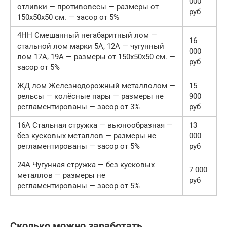
000
отливки — противовесы — размеры от
руб
150х50х50 см. — засор от 5%
4НН Смешанный негабаритный лом —
16
стальной лом марки 5А, 12А — чугунный
000
лом 17А, 19А — размеры от 150х50х50 см. —
руб
засор от 5%
ЖД лом Железнодорожный металлолом —
15
рельсы — колёсные пары — размеры не
900
регламентированы — засор от 3%
руб
16А Стальная стружка — вьюнообразная —
13
без кусковых металлов — размеры не
000
регламентированы — засор от 5%
руб
24А Чугунная стружка — без кусковых
7 000
металлов — размеры не
руб
регламентированы — засор от 5%
Сколько можно заработать