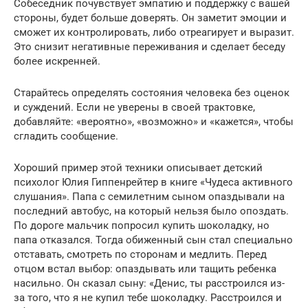
Собеседник почувствует эмпатию и поддержку с вашей
стороны, будет больше доверять. Он заметит эмоции и
сможет их контролировать, либо отреагирует и выразит.
Это снизит негативные переживания и сделает беседу
более искренней.
Старайтесь определять состояния человека без оценок
и суждений. Если не уверены в своей трактовке,
добавляйте: «вероятно», «возможно» и «кажется», чтобы
сгладить сообщение.
Хороший пример этой техники описывает детский
психолог Юлия Гиппенрейтер в книге «Чудеса активного
слушания». Папа с семилетним сыном опаздывали на
последний автобус, на который нельзя было опоздать.
По дороге мальчик попросил купить шоколадку, но
папа отказался. Тогда обиженный сын стал специально
отставать, смотреть по сторонам и медлить. Перед
отцом встал выбор: опаздывать или тащить ребенка
насильно. Он сказал сыну: «Денис, ты расстроился из-
за того, что я не купил тебе шоколадку. Расстроился и