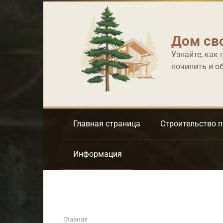
Перейти
к
контенту
Дом св
Узнайте, как 
починить и о
Главная страница
Строительство 
Информация
Главная