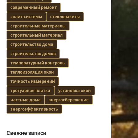
современный ремонт
сплит-системы
стеклопакеты
строительные материалы
строительный материал
строительство дома
строительство домов
температурный контроль
теплоизоляция окон
точность измерений
тротуарная плитка
установка окон
частные дома
энергосбережение
энергоэффективность
Свежие записи