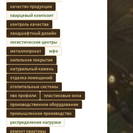
качество продукции
кварцевый композит
контроль качества
ландшафтный дизайн
логистические центры
металлопрокат
мфо
напольное покрытие
натуральный камень
отделка помещений
отопительные системы
пвх профили
пластиковые окна
производственное оборудование
промышленное производство
распределение нагрузки
ремонт квартиры