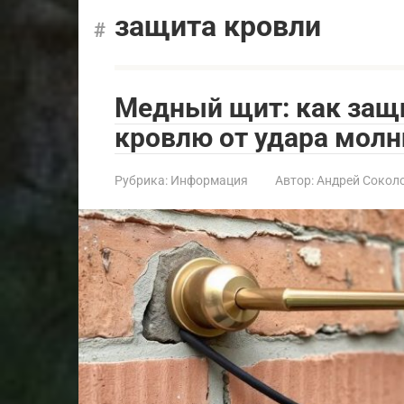
защита кровли
Медный щит: как защ
кровлю от удара молн
Рубрика:
Информация
Автор:
Андрей Сокол