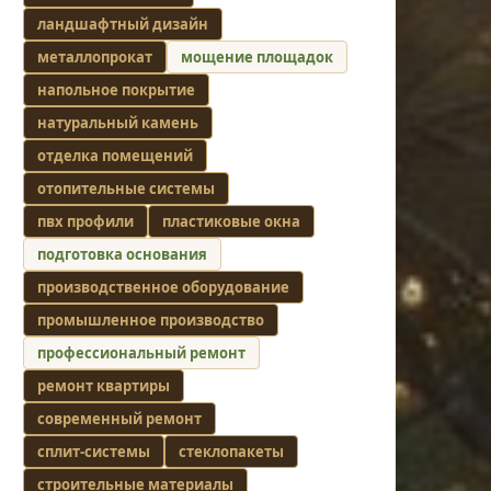
ландшафтный дизайн
металлопрокат
мощение площадок
напольное покрытие
натуральный камень
отделка помещений
отопительные системы
пвх профили
пластиковые окна
подготовка основания
производственное оборудование
промышленное производство
профессиональный ремонт
ремонт квартиры
современный ремонт
сплит-системы
стеклопакеты
строительные материалы