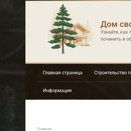
Перейти
к
контенту
Дом св
Узнайте, как 
починить и о
Главная страница
Строительство 
Информация
Главная