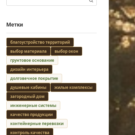
Метки
благоустройство территорий
выбор материала
выбор окон
грунтовое основание
дизайн интерьера
долговечное покрытие
душевые кабины
жилые комплексы
загородный дом
инженерные системы
качество продукции
контейнерные перевозки
контроль качества