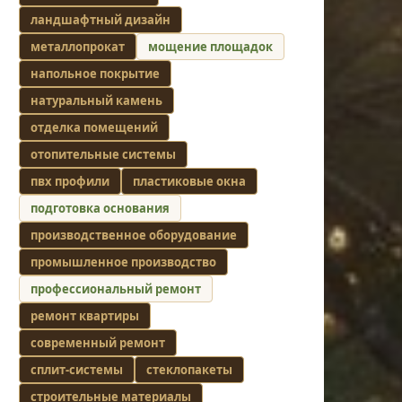
ландшафтный дизайн
металлопрокат
мощение площадок
напольное покрытие
натуральный камень
отделка помещений
отопительные системы
пвх профили
пластиковые окна
подготовка основания
производственное оборудование
промышленное производство
профессиональный ремонт
ремонт квартиры
современный ремонт
сплит-системы
стеклопакеты
строительные материалы