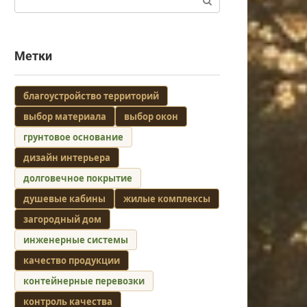
Метки
благоустройство территорий
выбор материала
выбор окон
грунтовое основание
дизайн интерьера
долговечное покрытие
душевые кабины
жилые комплексы
загородный дом
инженерные системы
качество продукции
контейнерные перевозки
контроль качества