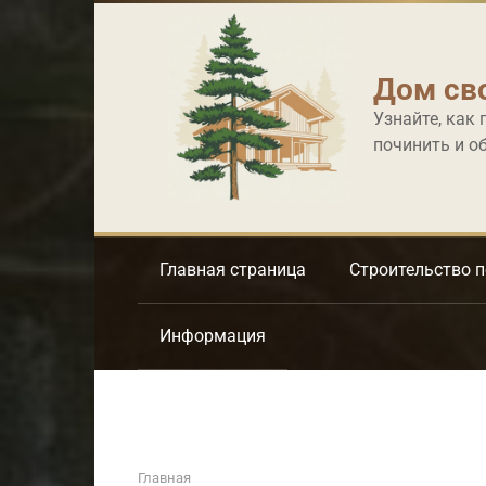
Перейти
к
контенту
Дом св
Узнайте, как 
починить и о
Главная страница
Строительство 
Информация
Главная