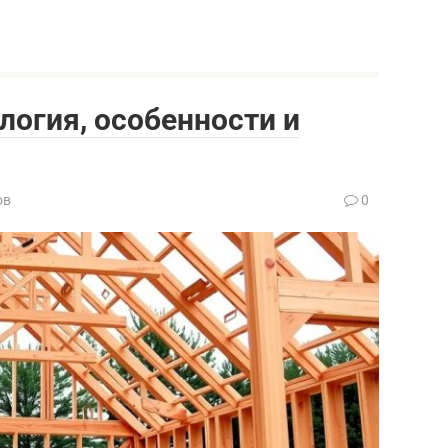
логия, особенности и
ов
0