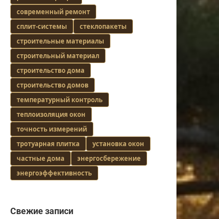
современный ремонт
сплит-системы
стеклопакеты
строительные материалы
строительный материал
строительство дома
строительство домов
температурный контроль
теплоизоляция окон
точность измерений
тротуарная плитка
установка окон
частные дома
энергосбережение
энергоэффективность
Свежие записи