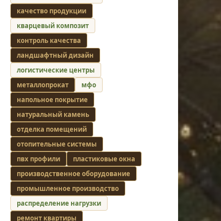
качество продукции
кварцевый композит
контроль качества
ландшафтный дизайн
логистические центры
металлопрокат
мфо
напольное покрытие
натуральный камень
отделка помещений
отопительные системы
пвх профили
пластиковые окна
производственное оборудование
промышленное производство
распределение нагрузки
ремонт квартиры