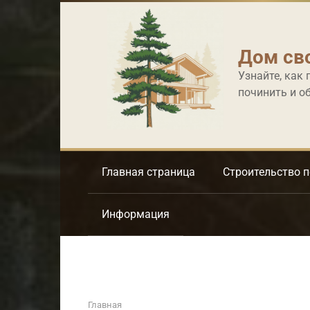
Перейти
к
контенту
Дом св
Узнайте, как 
починить и о
Главная страница
Строительство 
Информация
Главная