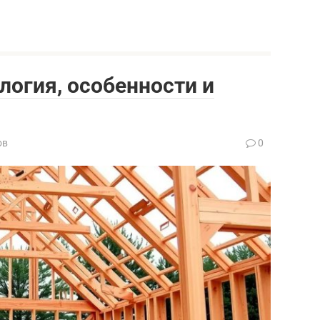
логия, особенности и
ов
0