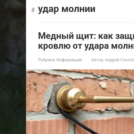
удар молнии
Медный щит: как защ
кровлю от удара молн
Рубрика:
Информация
Автор:
Андрей Сокол