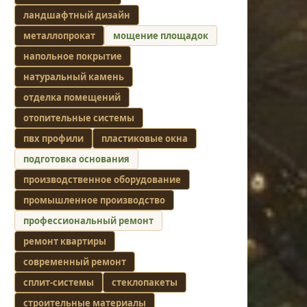
ландшафтный дизайн
металлопрокат
мощение площадок
напольное покрытие
натуральный камень
отделка помещений
отопительные системы
пвх профили
пластиковые окна
подготовка основания
производственное оборудование
промышленное производство
профессиональный ремонт
ремонт квартиры
современный ремонт
сплит-системы
стеклопакеты
строительные материалы