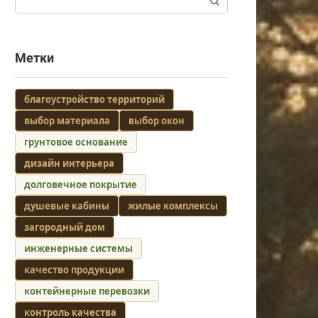
Метки
благоустройство территорий
выбор материала
выбор окон
грунтовое основание
дизайн интерьера
долговечное покрытие
душевые кабины
жилые комплексы
загородный дом
инженерные системы
качество продукции
контейнерные перевозки
контроль качества