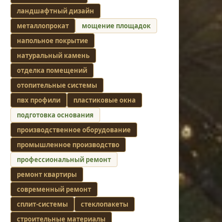
ландшафтный дизайн
металлопрокат
мощение площадок
напольное покрытие
натуральный камень
отделка помещений
отопительные системы
пвх профили
пластиковые окна
подготовка основания
производственное оборудование
промышленное производство
профессиональный ремонт
ремонт квартиры
современный ремонт
сплит-системы
стеклопакеты
строительные материалы