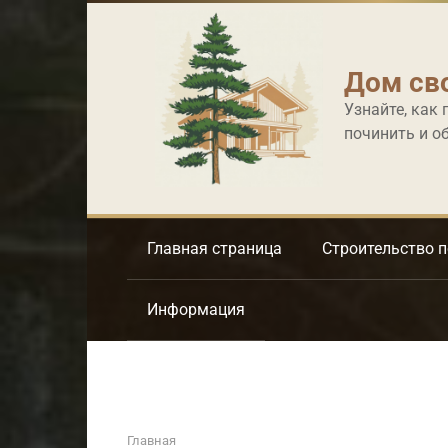
Перейти
к
контенту
Дом св
Узнайте, как 
починить и о
Главная страница
Строительство 
Информация
Главная