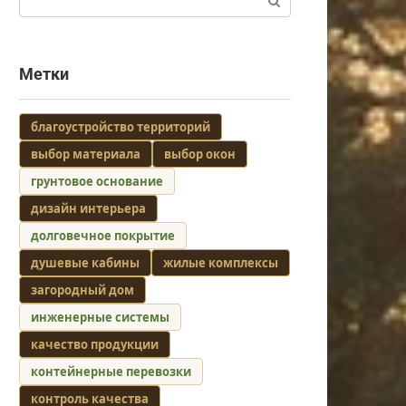
Метки
благоустройство территорий
выбор материала
выбор окон
грунтовое основание
дизайн интерьера
долговечное покрытие
душевые кабины
жилые комплексы
загородный дом
инженерные системы
качество продукции
контейнерные перевозки
контроль качества