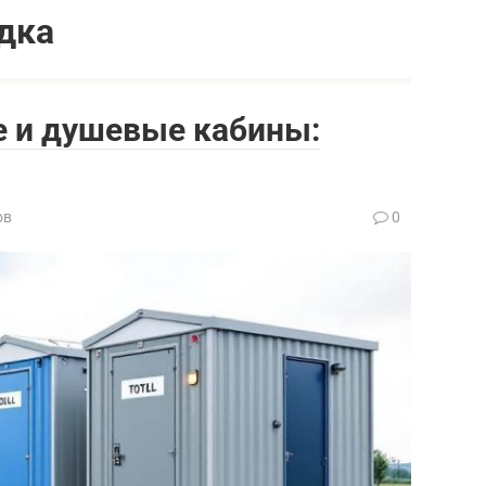
дка
 и душевые кабины:
ов
0