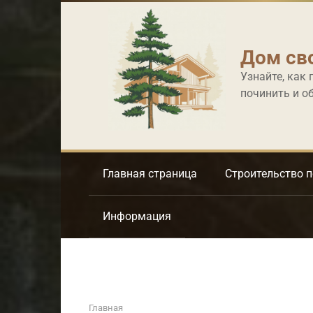
Перейти
к
контенту
Дом св
Узнайте, как 
починить и о
Главная страница
Строительство 
Информация
Главная