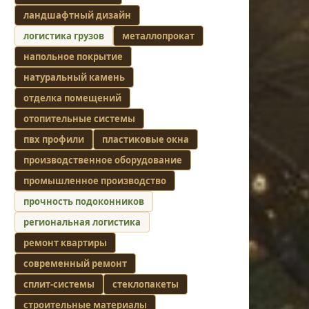
ландшафтный дизайн
логистика грузов
металлопрокат
напольное покрытие
натуральный камень
отделка помещений
отопительные системы
пвх профили
пластиковые окна
производственное оборудование
промышленное производство
прочность подоконников
региональная логистика
ремонт квартиры
современный ремонт
сплит-системы
стеклопакеты
строительные материалы