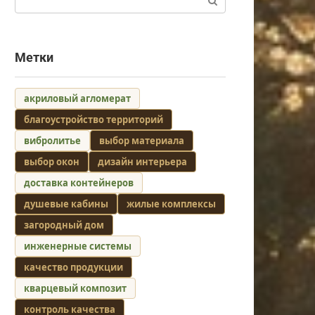
Метки
акриловый агломерат
благоустройство территорий
вибролитье
выбор материала
выбор окон
дизайн интерьера
доставка контейнеров
душевые кабины
жилые комплексы
загородный дом
инженерные системы
качество продукции
кварцевый композит
контроль качества