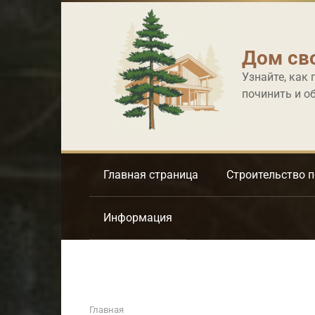
Перейти
к
контенту
Дом св
Узнайте, как 
починить и о
Главная страница
Строительство 
Информация
Главная