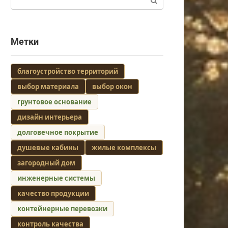
Метки
благоустройство территорий
выбор материала
выбор окон
грунтовое основание
дизайн интерьера
долговечное покрытие
душевые кабины
жилые комплексы
загородный дом
инженерные системы
качество продукции
контейнерные перевозки
контроль качества