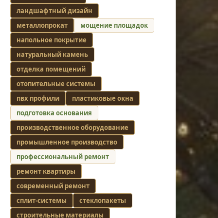
ландшафтный дизайн
металлопрокат
мощение площадок
напольное покрытие
натуральный камень
отделка помещений
отопительные системы
пвх профили
пластиковые окна
подготовка основания
производственное оборудование
промышленное производство
профессиональный ремонт
ремонт квартиры
современный ремонт
сплит-системы
стеклопакеты
строительные материалы