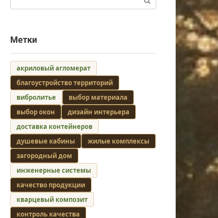
Метки
акриловый агломерат
благоустройство территорий
вибролитье
выбор материала
выбор окон
дизайн интерьера
доставка контейнеров
душевые кабины
жилые комплексы
загородный дом
инженерные системы
качество продукции
кварцевый композит
контроль качества