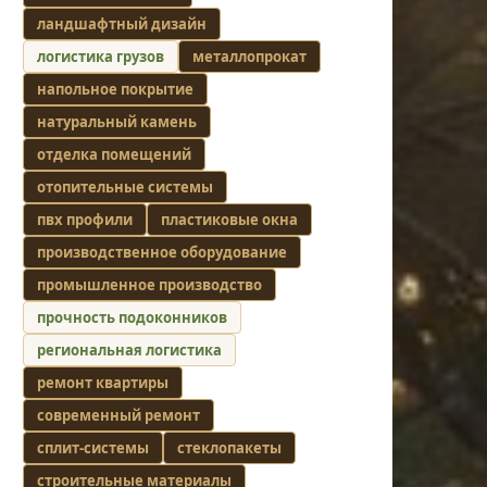
ландшафтный дизайн
логистика грузов
металлопрокат
напольное покрытие
натуральный камень
отделка помещений
отопительные системы
пвх профили
пластиковые окна
производственное оборудование
промышленное производство
прочность подоконников
региональная логистика
ремонт квартиры
современный ремонт
сплит-системы
стеклопакеты
строительные материалы