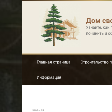
Перейти
к
контенту
Дом св
Узнайте, как 
починить и о
Главная страница
Строительство 
Информация
Главная