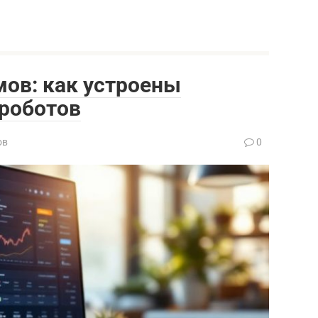
ов: как устроены
роботов
ов
0