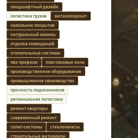
ландшафтный дизайн
логистика грузов
металлопрокат
напольное покрытие
натуральный камень
отделка помещений
отопительные системы
пвх профили
пластиковые окна
производственное оборудование
промышленное производство
прочность подоконников
региональная логистика
ремонт квартиры
современный ремонт
сплит-системы
стеклопакеты
строительные материалы