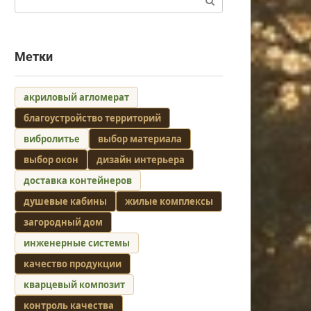
Метки
акриловый агломерат
благоустройство территорий
вибролитье
выбор материала
выбор окон
дизайн интерьера
доставка контейнеров
душевые кабины
жилые комплексы
загородный дом
инженерные системы
качество продукции
кварцевый композит
контроль качества