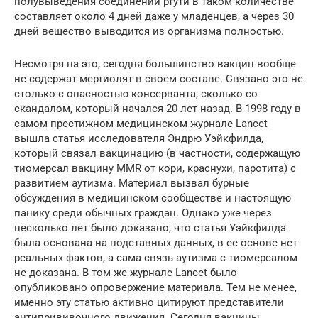
полувыведения соединений ртути в таком количестве
составляет около 4 дней даже у младенцев, а через 30
дней вещество выводится из организма полностью.
Несмотря на это, сегодня большинство вакцин вообще
не содержат мертиолят в своем составе. Связано это не
столько с опасностью консерванта, сколько со
скандалом, который начался 20 лет назад. В 1998 году в
самом престижном медицинском журнале Lancet
вышла статья исследователя Эндрю Уэйкфилда,
который связал вакцинацию (в частности, содержащую
тиомерсал вакцину MMR от кори, краснухи, паротита) с
развитием аутизма. Материал вызвал бурные
обсуждения в медицинском сообществе и настоящую
панику среди обычных граждан. Однако уже через
несколько лет было доказано, что статья Уэйкфилда
была основана на подставных данных, в ее основе нет
реальных фактов, а сама связь аутизма с тиомерсалом
не доказана. В том же журнале Lancet было
опубликовано опровержение материала. Тем не менее,
именно эту статью активно цитируют представители
антипрививочного движения. Сегодня вакцины,