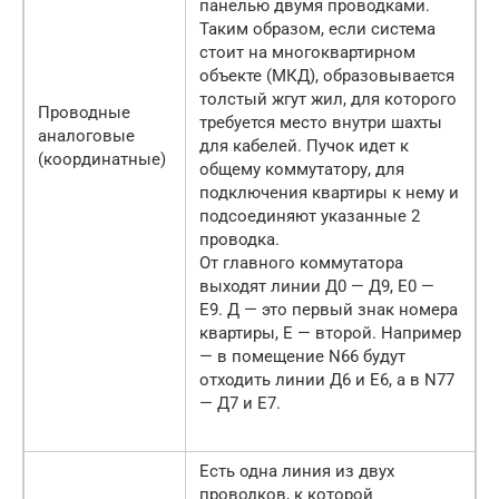
панелью двумя проводками.
Таким образом, если система
стоит на многоквартирном
объекте (МКД), образовывается
толстый жгут жил, для которого
Проводные
требуется место внутри шахты
аналоговые
для кабелей. Пучок идет к
(координатные)
общему коммутатору, для
подключения квартиры к нему и
подсоединяют указанные 2
проводка.
От главного коммутатора
выходят линии Д0 — Д9, Е0 —
Е9. Д — это первый знак номера
квартиры, Е — второй. Например
— в помещение N66 будут
отходить линии Д6 и Е6, а в N77
— Д7 и Е7.
Есть одна линия из двух
проводков, к которой