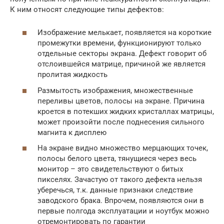
К ним относят следующие типы дефектов:
Изображение мелькает, появляется на короткие
промежутки времени, функционируют только
отдельные секторы экрана. Дефект говорит об
отслоившейся матрице, причиной же является
пролитая жидкость
Размытость изображения, множественные
переливы цветов, полосы на экране. Причина
кроется в потекших жидких кристаллах матрицы,
может произойти после поднесения сильного
магнита к дисплею
На экране видно множество мерцающих точек,
полосы белого цвета, тянущиеся через весь
монитор – это свидетельствуют о битых
пикселях. Зачастую от такого дефекта нельзя
уберечься, т.к. данные признаки следствие
заводского брака. Впрочем, появляются они в
первые полгода эксплуатации и ноутбук можно
отремонтировать по гарантии