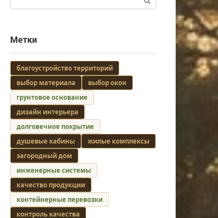
Метки
благоустройство территорий
выбор материала
выбор окон
грунтовое основание
дизайн интерьера
долговечное покрытие
душевые кабины
жилые комплексы
загородный дом
инженерные системы
качество продукции
контейнерные перевозки
контроль качества