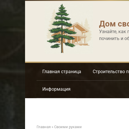
Перейти
к
контенту
Дом св
Узнайте, как 
починить и о
Главная страница
Строительство 
Информация
Главная
»
Своими руками