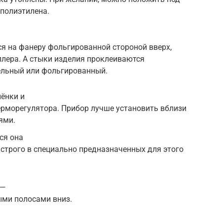
 полиэтилена.
я на фанеру фольгированной стороной вверх,
плера. А стыки изделия проклеиваются
ельный или фольгированный.
ёнки и
ерморегулятора. Прибор лучше установить вблизи
ями.
ся она
 строго в специально предназначенных для этого
 —
ыми полосами вниз.