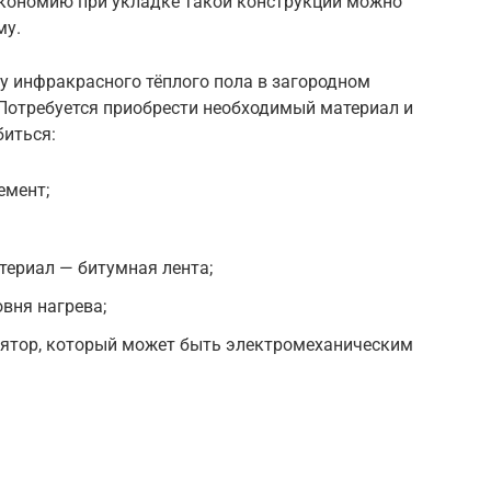
 Экономию при укладке такой конструкции можно
му.
у инфракрасного тёплого пола в загородном
Потребуется приобрести необходимый материал и
биться:
емент;
ериал — битумная лента;
вня нагрева;
лятор, который может быть электромеханическим