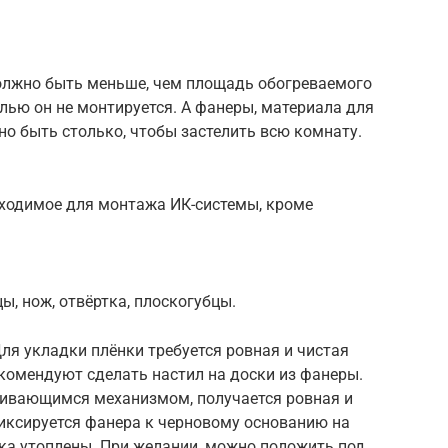
олжно быть меньше, чем площадь обогреваемого
лью он не монтируется. А фанеры, материала для
о быть столько, чтобы застелить всю комнату.
бходимое для монтажа ИК-системы, кроме
ы, нож, отвёртка, плоскогубцы.
ля укладки плёнки требуется ровная и чистая
комендуют сделать настил на доски из фанеры.
кивающимся механизмом, получается ровная и
Фиксируется фанера к черновому основанию на
ка утоплены. При желании, можно положить под