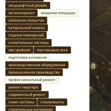
ландшафтный дизайн
металлопрокат
мощение площадок
напольное покрытие
натуральный камень
отделка помещений
отопительные системы
пвх профили
пластиковые окна
подготовка основания
производственное оборудование
промышленное производство
профессиональный ремонт
ремонт квартиры
современный ремонт
сплит-системы
стеклопакеты
строительные материалы