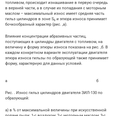
топливом, происходит изнашивание в первую очередь
в верхней части, а в случае их попадания с моторным
маслом – максимальный износ имеет средняя часть
гильз цилиндров в зоне S
и эпюра износа принимает
b
бочкообразный характер (рис. ,а).
Влияние концентрации абразивных частиц,
поступающих в цилиндры двигателя с топливом, на
величину и форму эпюры износа показана на рис. ,б. В
каждом конкретном варианте эксплуатации двигателя
эпюра износа гильзы по образующей также принимает
форму, характерную для данных условий.
а б
Рис. . Износ гильз цилиндров двигателя ЗИЛ-130 по
образующей:
а) в % от максимальной величины при искусственной
подаче пыли: 1-с воздухом; 2-с моторным маслом; 3-с