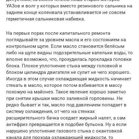
УАЗов и волг у которых вместо резинового сальника на
заднем конце коленвала устанавливается не совсем
герметичная сальниковая набивка.
На первых порах после капитального ремонта
поглядывайте за уровнем масла и его состоянием на
контрольном щупе. Если масло становится белёсым
либо на щупе видны подозрительные капельки воды, то
вполне возможно, что, прохудилась прокладка головки
блока. Плохое уплотнение стыка между головкой и
блоком цилиндра двигателя не сулит не чего хорошего.
Иногда в этом случае охлаждающая жидкость начинает
стекать в масло, которое потом взбивается в массу
похожую на майонез. Такое явление хорошо заметно
при снятии крышки масло заливной горловины. Не
редко бывает и так, масло под давлением попадает в
систему охлаждения, от чего на стенках
расширительного бачка оседает жирный налет, а сам
антифриз превращается в подобие бульона. Ну а если
нарушено уплотнение газового стыка с окантовкой
канала для прохода охлаждающей жидкости, то