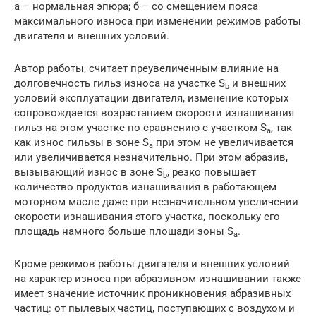
а – нормальная эпюра; б – со смещением пояса
максимального износа при изменении режимов работы
двигателя и внешних условий.
Автор работы, считает преувеличенным влияние на
долговечность гильз износа на участке S
и внешних
b
условий эксплуатации двигателя, изменение которых
сопровождается возрастанием скорости изнашивания
гильз на этом участке по сравнению с участком S
, так
a
как износ гильзы в зоне S
при этом не увеличивается
a
или увеличивается незначительно. При этом абразив,
вызывающий износ в зоне S
, резко повышает
b
количество продуктов изнашивания в работающем
моторном масле даже при незначительном увеличении
скорости изнашивания этого участка, поскольку его
площадь намного больше площади зоны S
.
a
Кроме режимов работы двигателя и внешних условий
на характер износа при абразивном изнашивании также
имеет значение источник проникновения абразивных
частиц: от пылевых частиц, поступающих с воздухом и