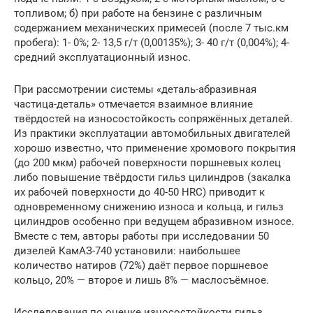
топливом; б) при работе на бензине с различным
содержанием механических примесей (после 7 тыс.км
пробега): 1- 0%; 2- 13,5 г/т (0,00135%); 3- 40 г/т (0,004%); 4-
средний эксплуатационный износ.
При рассмотрении системы «деталь-абразивная
частица-деталь» отмечается взаимное влияние
твёрдостей на износостойкость сопряжённых деталей.
Из практики эксплуатации автомобильных двигателей
хорошо известно, что применение хромового покрытия
(до 200 мкм) рабочей поверхности поршневых колец
либо повышение твёрдости гильз цилиндров (закалка
их рабочей поверхности до 40-50 HRC) приводит к
одновременному снижению износа и кольца, и гильз
цилиндров особенно при ведущем абразивном износе.
Вместе с тем, авторы работы при исследовании 50
дизелей КамАЗ-740 установили: наибольшее
количество натиров (72%) даёт первое поршневое
кольцо, 20% — второе и лишь 8% — маслосъёмное.
Исследования по оценке износостойкости гильз