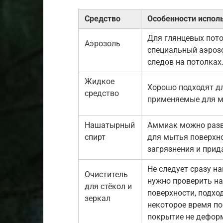
Средство
Особенности испол
Для глянцевых пот
Аэрозоль
специальный аэрозо
следов на потолках
Жидкое
Хорошо подходят дл
средство
применяемые для м
Нашатырный
Аммиак можно разве
спирт
для мытья поверхно
загрязнения и прида
Не следует сразу н
Очиститель
нужно проверить н
для стёкол и
поверхности, подход
зеркал
некоторое время по
покрытие не деформ