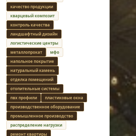
качество продукции
кварцевый композит
контроль качества
ландшафтный дизайн
логистические центры
металлопрокат
мфо
напольное покрытие
натуральный камень
отделка помещений
отопительные системы
пвх профили
пластиковые окна
производственное оборудование
промышленное производство
распределение нагрузки
ремонт квартиры