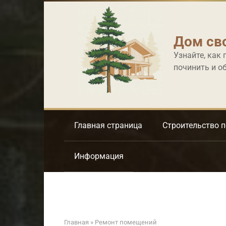
Перейти
к
контенту
Дом св
Узнайте, как 
починить и о
Главная страница
Строительство 
Информация
Главная
»
Ремонт помещений