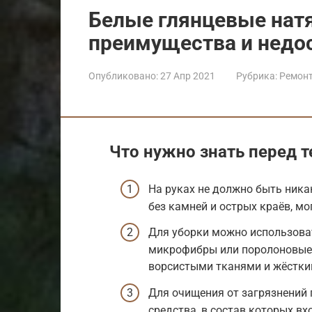
Белые глянцевые нат
преимущества и недо
Опубликовано:
27 Апр 2021
Рубрика:
Ремон
Что нужно знать перед т
На руках не должно быть ника
без камней и острых краёв, мо
Для уборки можно использоват
микрофибры или поролоновые 
ворсистыми тканями и жёстки
Для очищения от загрязнений
средства, в состав которых вх