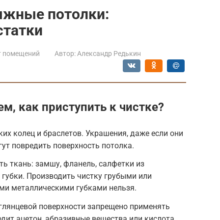
яжные потолки:
статки
т помещений
Автор:
Александр Редькин
ем, как приступить к чистке?
ких колец и браслетов. Украшения, даже если они
гут повредить поверхность потолка.
ь ткань: замшу, фланель, салфетки из
губки. Производить чистку грубыми или
ми металлическими губками нельзя.
 глянцевой поверхности запрещено применять
одит ацетон, абразивные вещества или кислота.