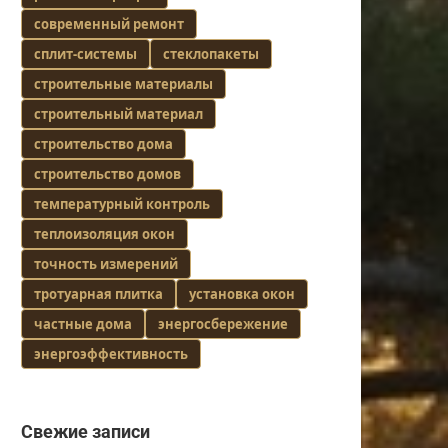
современный ремонт
сплит-системы
стеклопакеты
строительные материалы
строительный материал
строительство дома
строительство домов
температурный контроль
теплоизоляция окон
точность измерений
тротуарная плитка
установка окон
частные дома
энергосбережение
энергоэффективность
Свежие записи