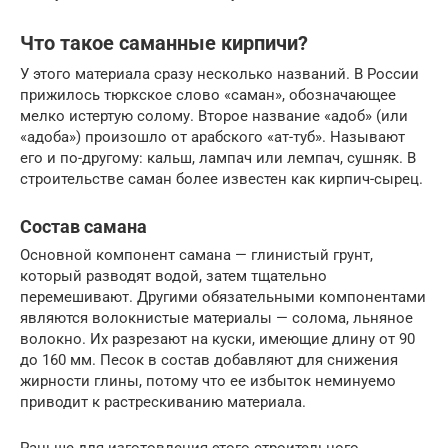
Что такое саманные кирпичи?
У этого материала сразу несколько названий. В России
прижилось тюркское слово «саман», обозначающее
мелко истертую солому. Второе название «адоб» (или
«адоба») произошло от арабского «ат-туб». Называют
его и по-другому: кальш, лампач или лемпач, сушняк. В
строительстве саман более известен как кирпич-сырец.
Состав самана
Основной компонент самана — глинистый грунт,
который разводят водой, затем тщательно
перемешивают. Другими обязательными компонентами
являются волокнистые материалы — солома, льняное
волокно. Их разрезают на куски, имеющие длину от 90
до 160 мм. Песок в состав добавляют для снижения
жирности глины, потому что ее избыток неминуемо
приводит к растрескиванию материала.
Раньше для изготовления этого строительного