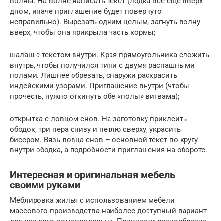
волны. На волне написать текст (лодка все еще вверх
дном, иначе приглашение будет повернуто
неправильно). Вырезать одним целым, загнуть волну
вверх, чтобы она прикрыла часть кормы;
шалаш с текстом внутри. Края прямоугольника сложить
внутрь, чтобы получился типи с двумя распашными
полами. Лишнее обрезать, снаружи раскрасить
индейскими узорами. Приглашение внутри (чтобы
прочесть, нужно откинуть обе «полы» вигвама);
открытка с ловцом снов. На заготовку приклеить
ободок, три пера снизу и петлю сверху, украсить
бисером. Вязь ловца снов – основной текст по кругу
внутри ободка, а подробности приглашения на обороте.
Интересная и оригинальная мебель
своими руками
Меблировка жилья с использованием мебели
массового производства наиболее доступный вариант
для каждого домовладельца. Привнести разнообразие