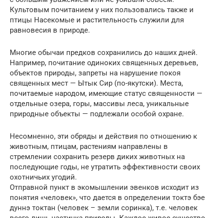
Культовым почитанием у них пользовались также и
птицы Насекомые и растительность служили для
равновесия в природе.
Многие обычаи предков сохранились до наших дней.
Например, почитание одиноких священных деревьев,
объектов природы, запреты на нарушение покоя
священных мест — Ытык Сир (по-якутски). Места,
почитаемые народом, имеющие статус священности —
отдельные озера, горы, массивы леса, уникальные
природные объекты — подлежали особой охране.
Несомненно, эти обряды и действия по отношению к
животным, птицам, растениям направлены в
стремлении сохранить резерв диких животных на
последующие годы, не утратить эффективности своих
охотничьих угодий.
Отправной пункт в экомышлении эвенков исходит из
понятия «человек», что дается в определении токтэ бэе
дуннэ токтан (человек – земли соринка), т.е. человек
всего лишь частичка природы. Каждое живое существо,