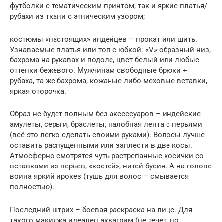
футболки с тематическим принтом, так и яркие платья/
рубахи из ткани с этническим узором;
костюмы «настоящих» индейцев – прокат или шить.
Узнаваемые платья или топ с юбкой: «V»-образный низ,
бахрома на рукавах и подоле, цвет белый или любые
оттенки бежевого. Мужчинам свободные брюки +
рубаха, та же бахрома, кожаные либо меховые вставки,
яркая оторочка.
Образ не будет полным без аксессуаров – индейские
амулеты, серьги, браслеты, налобная лента с перьями
(всё это легко сделать своими руками). Волосы лучше
оставить распущенными или заплести в две косы.
Атмосферно смотрятся чуть растрепанные косички со
вставками из перьев, «костей», нитей бусин. А на голове
воина яркий ирокез (тушь для волос – смывается
полностью).
Последний штрих – боевая раскраска на лице. Для
такого макияжа идеален аквагрим (не течет, но