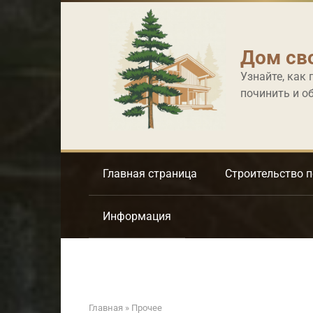
Перейти
к
контенту
Дом св
Узнайте, как 
починить и о
Главная страница
Строительство 
Информация
Главная
»
Прочее