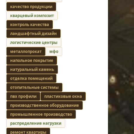
качество продукции
кварцевый композит
контроль качества
ландшафтный дизайн
логистические центры
металлопрокат
мфо
напольное покрытие
натуральный камень
отделка помещений
отопительные системы
пвх профили
пластиковые окна
производственное оборудование
промышленное производство
распределение нагрузки
ремонт квартиры