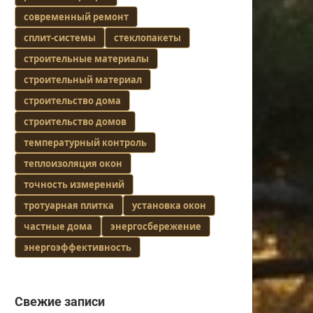
современный ремонт
сплит-системы
стеклопакеты
строительные материалы
строительный материал
строительство дома
строительство домов
температурный контроль
теплоизоляция окон
точность измерений
тротуарная плитка
установка окон
частные дома
энергосбережение
энергоэффективность
Свежие записи