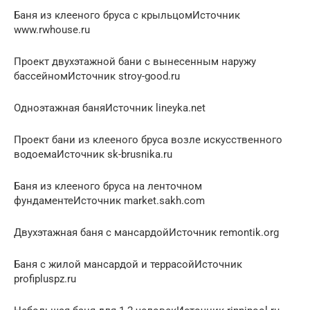
Баня из клееного бруса с крыльцомИсточник
www.rwhouse.ru
Проект двухэтажной бани с вынесенным наружу
бассейномИсточник stroy-good.ru
Одноэтажная баняИсточник lineyka.net
Проект бани из клееного бруса возле искусственного
водоемаИсточник sk-brusnika.ru
Баня из клееного бруса на ленточном
фундаментеИсточник market.sakh.com
Двухэтажная баня с мансардойИсточник remontik.org
Баня с жилой мансардой и террасойИсточник
profipluspz.ru