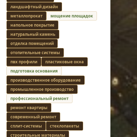
ландшафтный дизайн
металлопрокат
мощение площадок
напольное покрытие
натуральный камень
отделка помещений
отопительные системы
пвх профили
пластиковые окна
подготовка основания
производственное оборудование
промышленное производство
профессиональный ремонт
ремонт квартиры
современный ремонт
сплит-системы
стеклопакеты
строительные материалы