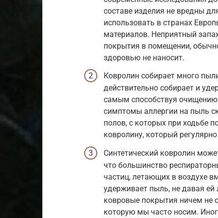
составе изделия не вредны дл
использовать в странах Европ
материалов. Неприятный запа
покрытия в помещении, обычно
здоровью не наносит.
Ковролин собирает много пыли
действительно собирает и удер
самым способствуя очищению 
симптомы аллергии на пыль с
полов, с которых при ходьбе 
ковролину, который регулярно
Синтетический ковролин может 
что большинство респираторны
частиц, летающих в воздухе в
удерживает пыль, не давая ей 
ковровые покрытия ничем не о
которую мы часто носим. Иног