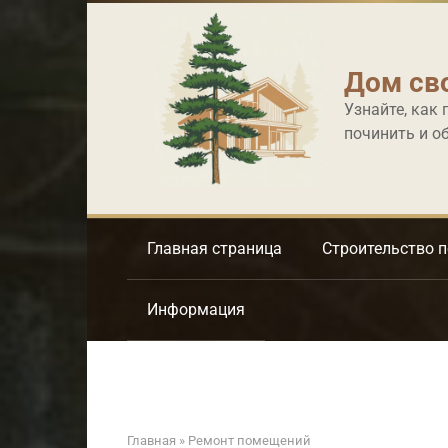
Перейти
к
контенту
Дом св
Узнайте, как 
починить и о
Главная страница
Строительство 
Информация
Главная
»
Ремонт помещений