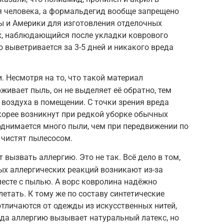
я человека, а формальдегид вообще запрещено
ы и Америки для изготовления отделочных
х, наблюдающийся после укладки коврового
 выветривается за 3-5 дней и никакого вреда
. Несмотря на то, что такой материал
живает пыль, он не выделяет её обратно, тем
воздуха в помещении. С точки зрения вреда
корее возникнут при редкой уборке обычных
поднимается много пыли, чем при передвижении по
 чистят пылесосом.
вызвать аллергию. Это не так. Всё дело в том,
х аллергических реакций возникают из-за
месте с пылью. А ворс ковролина надёжно
летать. К тому же по составу синтетические
тличаются от одежды из искусственных нитей,
да аллергию вызывает натуральный латекс, но