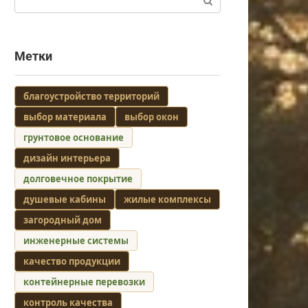
Метки
благоустройство территорий
выбор материала
выбор окон
грунтовое основание
дизайн интерьера
долговечное покрытие
душевые кабины
жилые комплексы
загородный дом
инженерные системы
качество продукции
контейнерные перевозки
контроль качества